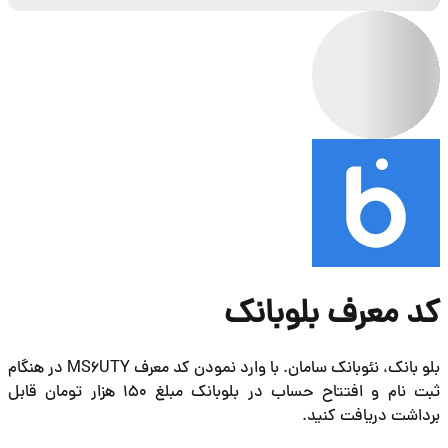
بلو بانک، نئوبانک سامان. با وارد نمودن کد معرف MS6UTY در هنگام
ثبت نام و افتتاح حساب در بلوبانک مبلغ 150 هزار تومان قابل